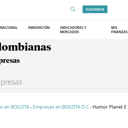
SUSCRÍBASE
RNACIONAL
INNOVACIÓN
INDICADORES Y
MIS
MERCADOS
FINANZAS
olombianas
presas
as en BOGOTA
Empresas en BOGOTA D C
Humor Planet E
-
-