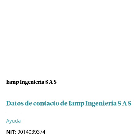
Iamp Ingenieria S A S
Datos de contacto de Iamp Ingenieria S A S
Ayuda
NIT:
9014039374