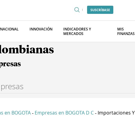
SUSCRÍBASE
RNACIONAL
INNOVACIÓN
INDICADORES Y
MIS
MERCADOS
FINANZAS
olombianas
presas
as en BOGOTA
Empresas en BOGOTA D C
Importaciones Y 
-
-