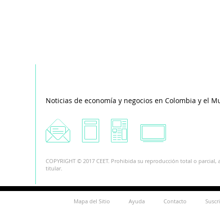
Noticias de economía y negocios en Colombia y el M
COPYRIGHT © 2017 CEET. Prohibida su reproducción total o parcial, a
titular.
Mapa del Sitio
Ayuda
Contacto
Suscr