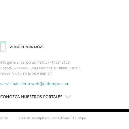
VERSIÓN PARA MÓVIL
Info general del portal: PBX: 57 (1) 2940100.
Bogotá 5714444 - Línea Nacional 01 8000 110 211.
Dirección: Av. Calle 26 # 68B-70.
servicioalclienteweb@eltiempo.com
CONOZCA NUESTROS PORTALES
sotros
Club de suscriptores Casa Editorial El Tiempo