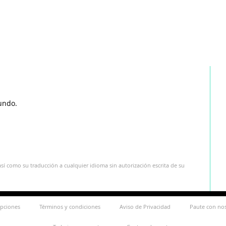
undo.
sí como su traducción a cualquier idioma sin autorización escrita de su
ipciones
Términos y condiciones
Aviso de Privacidad
Paute con no