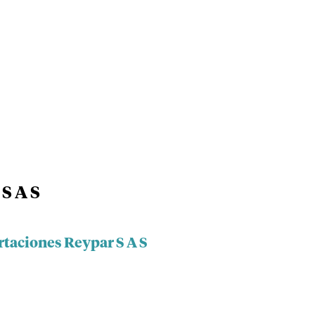
S A S
rtaciones Reypar S A S