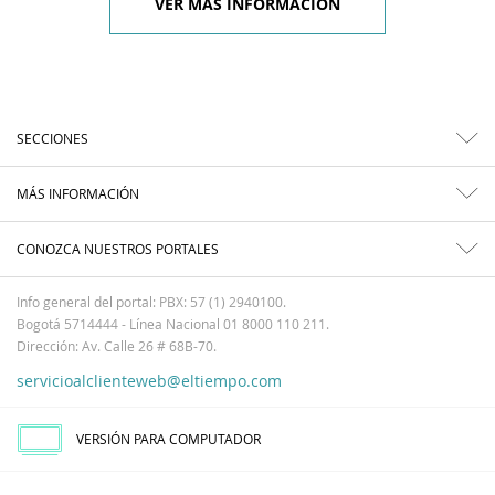
VER MÁS INFORMACIÓN
SECCIONES
MÁS INFORMACIÓN
CONOZCA NUESTROS PORTALES
Info general del portal: PBX: 57 (1) 2940100.
Bogotá 5714444 - Línea Nacional 01 8000 110 211.
Dirección: Av. Calle 26 # 68B-70.
servicioalclienteweb@eltiempo.com
VERSIÓN PARA COMPUTADOR