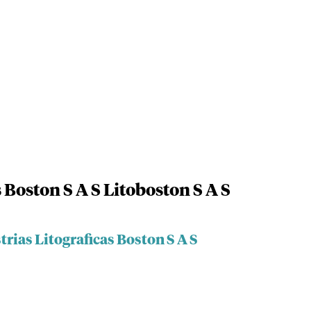
 Boston S A S Litoboston S A S
trias Litograficas Boston S A S