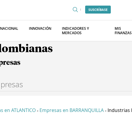
SUSCRÍBASE
RNACIONAL
INNOVACIÓN
INDICADORES Y
MIS
MERCADOS
FINANZAS
olombianas
presas
s en ATLANTICO
Empresas en BARRANQUILLA
Industrias L
-
-