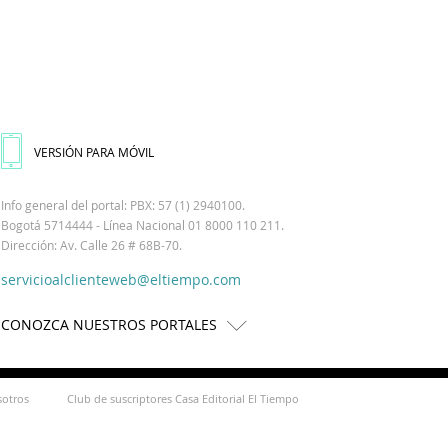
VERSIÓN PARA MÓVIL
Info general del portal: PBX: 57 (1) 2940100.
Bogotá 5714444 - Línea Nacional 01 8000 110 211.
Dirección: Av. Calle 26 # 68B-70.
servicioalclienteweb@eltiempo.com
CONOZCA NUESTROS PORTALES
sotros
Club de suscriptores Casa Editorial El Tiempo