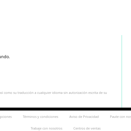
undo.
sí como su traducción a cualquier idioma sin autorización escrita de su
ipciones
Términos y condiciones
Aviso de Privacidad
Paute con no
Trabaje con nosotros
Centros de ventas