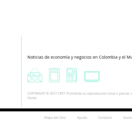
Noticias de economía y negocios en Colombia y el M
COPYRIGHT © 2017 CEET. Prohibida su reproducción total o parcial, a
titular.
Mapa del Sitio
Ayuda
Contacto
Suscr