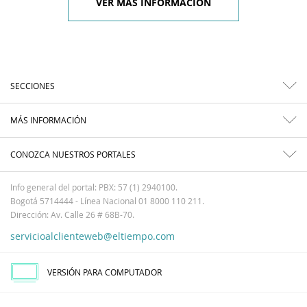
VER MÁS INFORMACIÓN
SECCIONES
MÁS INFORMACIÓN
CONOZCA NUESTROS PORTALES
Info general del portal: PBX: 57 (1) 2940100.
Bogotá 5714444 - Línea Nacional 01 8000 110 211.
Dirección: Av. Calle 26 # 68B-70.
servicioalclienteweb@eltiempo.com
VERSIÓN PARA COMPUTADOR