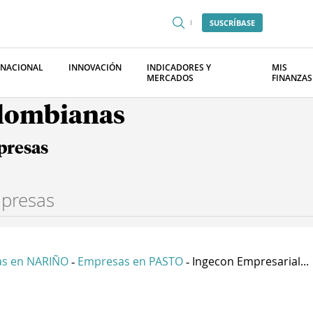
SUSCRÍBASE
RNACIONAL
INNOVACIÓN
INDICADORES Y
MIS
MERCADOS
FINANZAS
olombianas
presas
s en NARIÑO
Empresas en PASTO
Ingecon Empresarial...
-
-