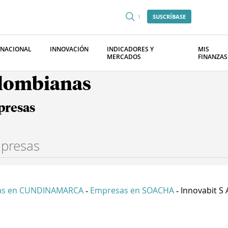
SUSCRÍBASE
RNACIONAL
INNOVACIÓN
INDICADORES Y
MIS
MERCADOS
FINANZAS
olombianas
presas
as en CUNDINAMARCA
Empresas en SOACHA
Innovabit S 
-
-