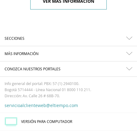
VER MÁS INFORMACIÓN
SECCIONES
MÁS INFORMACIÓN
CONOZCA NUESTROS PORTALES
Info general del portal: PBX: 57 (1) 2940100.
Bogotá 5714444 - Línea Nacional 01 8000 110 211.
Dirección: Av. Calle 26 # 68B-70.
servicioalclienteweb@eltiempo.com
VERSIÓN PARA COMPUTADOR