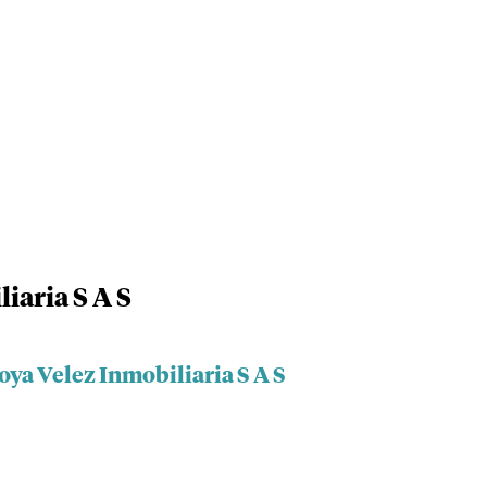
iaria S A S
ya Velez Inmobiliaria S A S