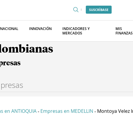
SUSCRÍBASE
RNACIONAL
INNOVACIÓN
INDICADORES Y
MIS
MERCADOS
FINANZAS
olombianas
presas
s en ANTIOQUIA
Empresas en MEDELLIN
Montoya Velez I
-
-