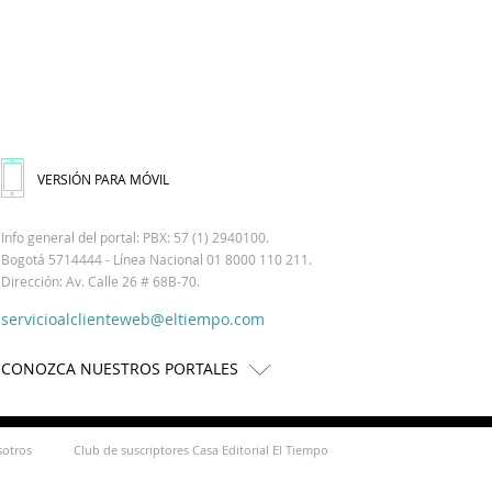
VERSIÓN PARA MÓVIL
Info general del portal: PBX: 57 (1) 2940100.
Bogotá 5714444 - Línea Nacional 01 8000 110 211.
Dirección: Av. Calle 26 # 68B-70.
servicioalclienteweb@eltiempo.com
CONOZCA NUESTROS PORTALES
sotros
Club de suscriptores Casa Editorial El Tiempo