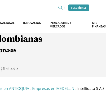
SUSCRÍBASE
RNACIONAL
INNOVACIÓN
INDICADORES Y
MIS
MERCADOS
FINANZAS
olombianas
presas
s en ANTIOQUIA
Empresas en MEDELLIN
Intellidata S A S
-
-