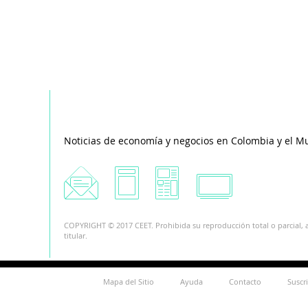
Noticias de economía y negocios en Colombia y el M
COPYRIGHT © 2017 CEET. Prohibida su reproducción total o parcial, a
titular.
Mapa del Sitio
Ayuda
Contacto
Suscr