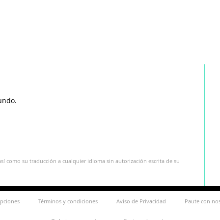
undo.
sí como su traducción a cualquier idioma sin autorización escrita de su
ipciones
Términos y condiciones
Aviso de Privacidad
Paute con no