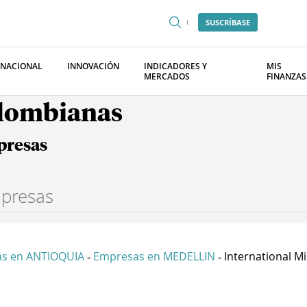
SUSCRÍBASE
RNACIONAL
INNOVACIÓN
INDICADORES Y
MIS
MERCADOS
FINANZAS
olombianas
presas
s en ANTIOQUIA
Empresas en MEDELLIN
International Min
-
-