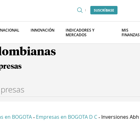
SUSCRÍBASE
RNACIONAL
INNOVACIÓN
INDICADORES Y
MIS
MERCADOS
FINANZAS
olombianas
presas
as en BOGOTA
Empresas en BOGOTA D C
Inversiones Abh
-
-