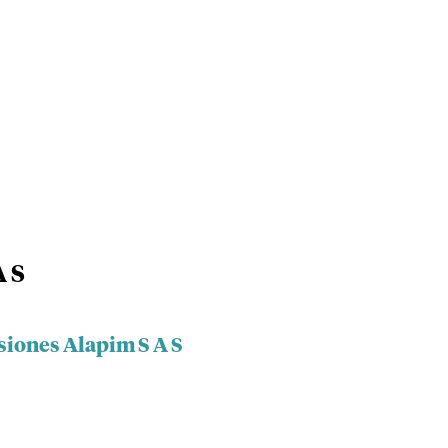
A S
siones Alapim S A S