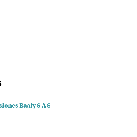
S
siones Baaly S A S