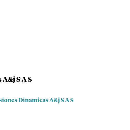
 A&j S A S
siones Dinamicas A&j S A S