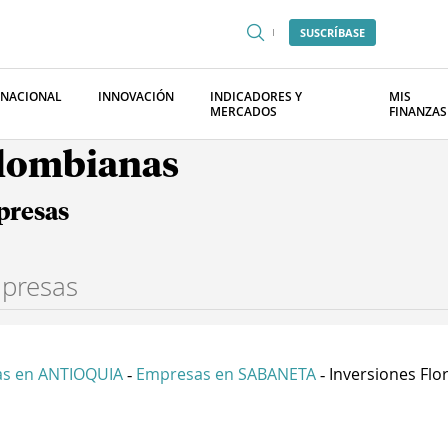
SUSCRÍBASE
RNACIONAL
INNOVACIÓN
INDICADORES Y
MIS
MERCADOS
FINANZAS
olombianas
presas
s en ANTIOQUIA
Empresas en SABANETA
Inversiones Flore
-
-