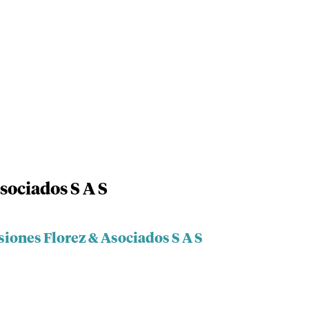
sociados S A S
siones Florez & Asociados S A S