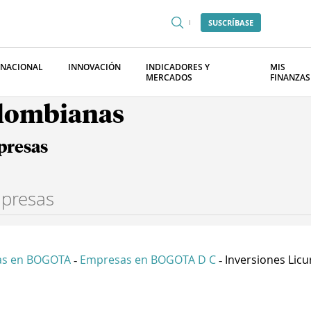
SUSCRÍBASE
RNACIONAL
INNOVACIÓN
INDICADORES Y
MIS
MERCADOS
FINANZAS
olombianas
presas
as en BOGOTA
Empresas en BOGOTA D C
Inversiones Licur
-
-