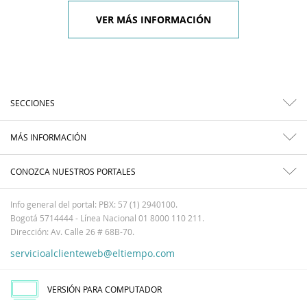
VER MÁS INFORMACIÓN
SECCIONES
MÁS INFORMACIÓN
CONOZCA NUESTROS PORTALES
Info general del portal: PBX: 57 (1) 2940100.
Bogotá 5714444 - Línea Nacional 01 8000 110 211.
Dirección: Av. Calle 26 # 68B-70.
servicioalclienteweb@eltiempo.com
VERSIÓN PARA COMPUTADOR