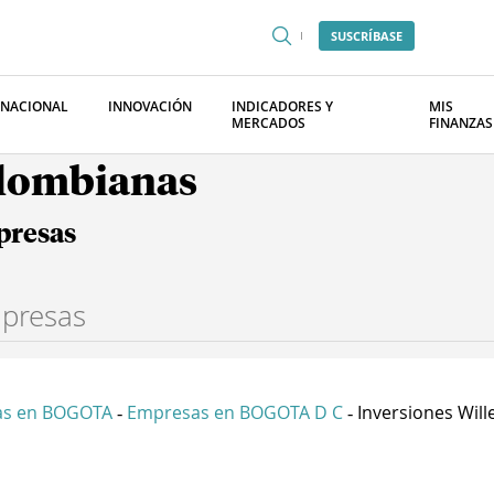
SUSCRÍBASE
RNACIONAL
INNOVACIÓN
INDICADORES Y
MIS
MERCADOS
FINANZAS
olombianas
presas
as en BOGOTA
Empresas en BOGOTA D C
Inversiones Willes
-
-