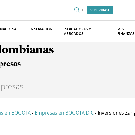
SUSCRÍBASE
RNACIONAL
INNOVACIÓN
INDICADORES Y
MIS
MERCADOS
FINANZAS
olombianas
presas
as en BOGOTA
Empresas en BOGOTA D C
Inversiones Zang
-
-