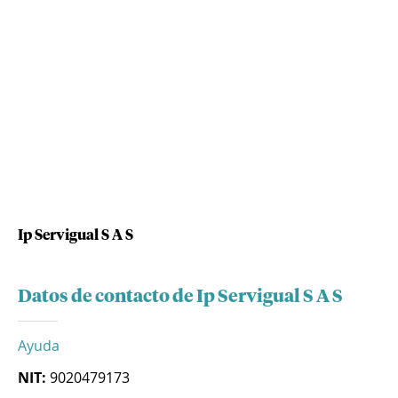
Ip Servigual S A S
Datos de contacto de Ip Servigual S A S
Ayuda
NIT:
9020479173