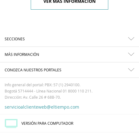
VER MÁS INFORMACIÓN
SECCIONES
MÁS INFORMACIÓN
CONOZCA NUESTROS PORTALES
Info general del portal: PBX: 57 (1) 2940100.
Bogotá 5714444 - Línea Nacional 01 8000 110 211.
Dirección: Av. Calle 26 # 68B-70.
servicioalclienteweb@eltiempo.com
VERSIÓN PARA COMPUTADOR