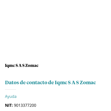
Iqmc S A S Zomac
Datos de contacto de Iqmc S A S Zomac
Ayuda
NIT:
9013377200