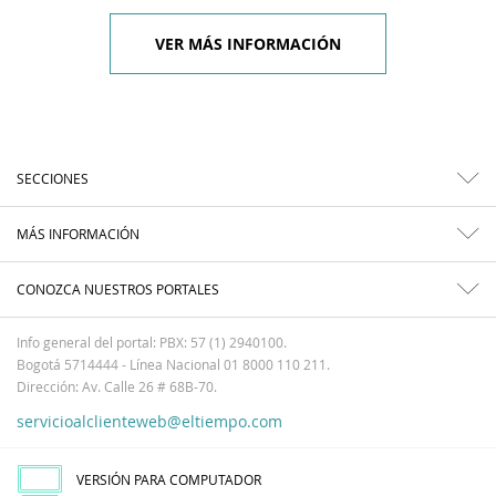
VER MÁS INFORMACIÓN
SECCIONES
MÁS INFORMACIÓN
CONOZCA NUESTROS PORTALES
Info general del portal: PBX: 57 (1) 2940100.
Bogotá 5714444 - Línea Nacional 01 8000 110 211.
Dirección: Av. Calle 26 # 68B-70.
servicioalclienteweb@eltiempo.com
VERSIÓN PARA COMPUTADOR