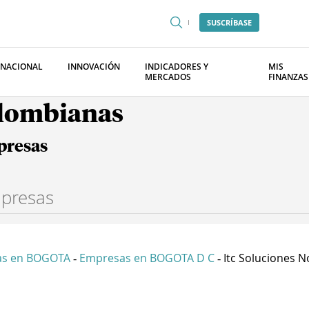
SUSCRÍBASE
RNACIONAL
INNOVACIÓN
INDICADORES Y
MIS
MERCADOS
FINANZAS
olombianas
presas
as en BOGOTA
Empresas en BOGOTA D C
Itc Soluciones N
-
-