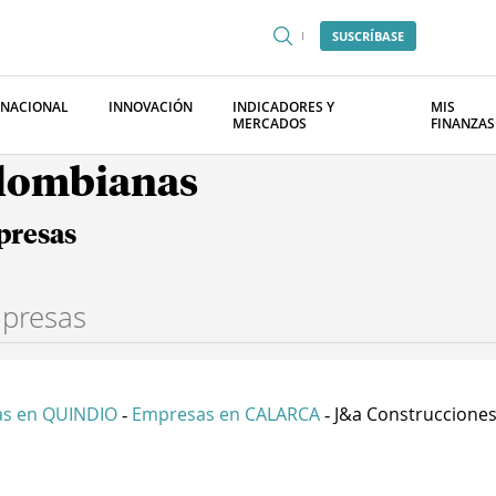
SUSCRÍBASE
RNACIONAL
INNOVACIÓN
INDICADORES Y
MIS
MERCADOS
FINANZAS
olombianas
presas
s en QUINDIO
Empresas en CALARCA
J&a Construcciones 
-
-