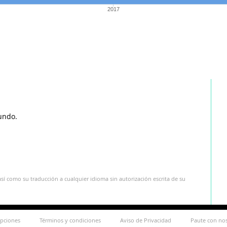
2017
undo.
sí como su traducción a cualquier idioma sin autorización escrita de su
ipciones
Términos y condiciones
Aviso de Privacidad
Paute con no