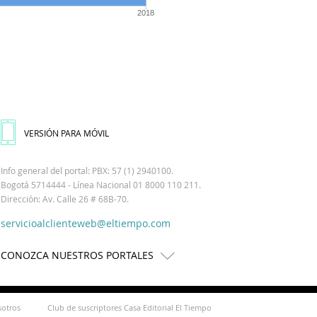
2018
VERSIÓN PARA MÓVIL
Info general del portal: PBX: 57 (1) 2940100.
Bogotá 5714444 - Línea Nacional 01 8000 110 211.
Dirección: Av. Calle 26 # 68B-70.
servicioalclienteweb@eltiempo.com
CONOZCA NUESTROS PORTALES
sotros
Club de suscriptores Casa Editorial El Tiempo