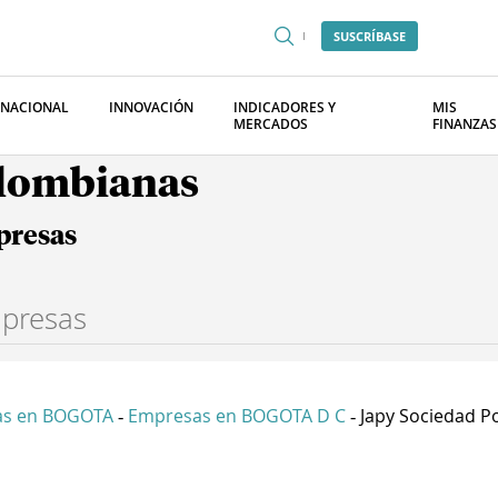
SUSCRÍBASE
RNACIONAL
INNOVACIÓN
INDICADORES Y
MIS
MERCADOS
FINANZAS
olombianas
presas
as en BOGOTA
Empresas en BOGOTA D C
Japy Sociedad Po
-
-