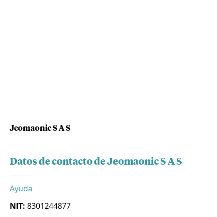
Jeomaonic S A S
Datos de contacto de Jeomaonic S A S
Ayuda
NIT:
8301244877