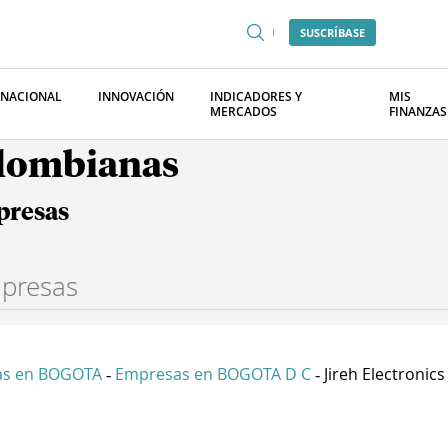
SUSCRÍBASE
RNACIONAL
INNOVACIÓN
INDICADORES Y
MIS
MERCADOS
FINANZAS
olombianas
presas
as en BOGOTA
Empresas en BOGOTA D C
Jireh Electronics 
-
-