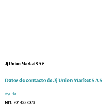
Jj Union Market S A S
Datos de contacto de Jj Union Market S A S
Ayuda
NIT:
9014338073