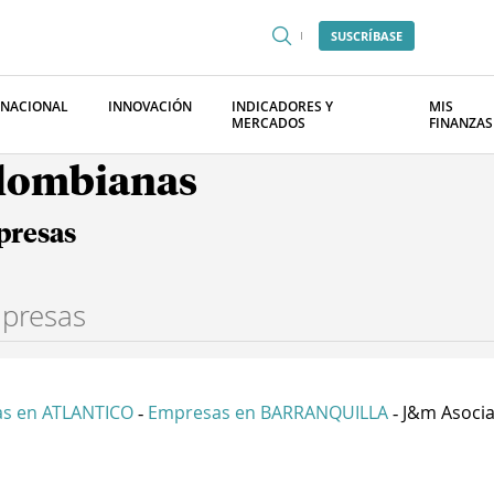
SUSCRÍBASE
RNACIONAL
INNOVACIÓN
INDICADORES Y
MIS
MERCADOS
FINANZAS
olombianas
presas
s en ATLANTICO
Empresas en BARRANQUILLA
J&m Asocia
-
-