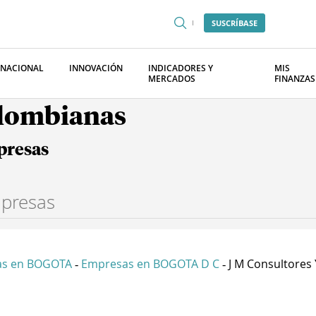
SUSCRÍBASE
RNACIONAL
INNOVACIÓN
INDICADORES Y
MIS
MERCADOS
FINANZAS
olombianas
presas
as en BOGOTA
Empresas en BOGOTA D C
J M Consultores Y
-
-