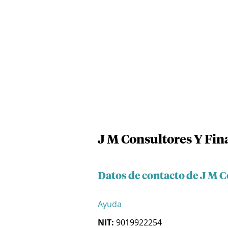
J M Consultores Y Fin
Datos de contacto de J M C
Ayuda
NIT:
9019922254