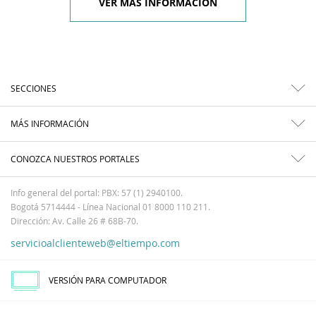
VER MÁS INFORMACIÓN
SECCIONES
MÁS INFORMACIÓN
CONOZCA NUESTROS PORTALES
Info general del portal: PBX: 57 (1) 2940100.
Bogotá 5714444 - Línea Nacional 01 8000 110 211.
Dirección: Av. Calle 26 # 68B-70.
servicioalclienteweb@eltiempo.com
VERSIÓN PARA COMPUTADOR