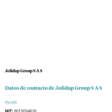
Jolidap Group S A S
Datos de contacto de Jolidap Group S A S
Ayuda
NIT:
9015054626