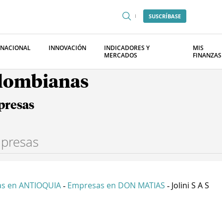
SUSCRÍBASE
RNACIONAL
INNOVACIÓN
INDICADORES Y
MIS
MERCADOS
FINANZAS
olombianas
presas
s en ANTIOQUIA
Empresas en DON MATIAS
Jolini S A S
-
-