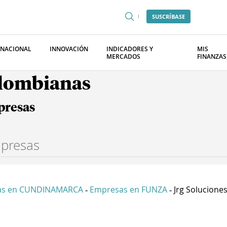
SUSCRÍBASE
RNACIONAL
INNOVACIÓN
INDICADORES Y
MIS
MERCADOS
FINANZAS
olombianas
presas
as en CUNDINAMARCA
Empresas en FUNZA
Jrg Soluciones
-
-