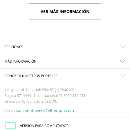
VER MÁS INFORMACIÓN
SECCIONES
MÁS INFORMACIÓN
CONOZCA NUESTROS PORTALES
Info general del portal: PBX: 57 (1) 2940100.
Bogotá 5714444 - Línea Nacional 01 8000 110 211.
Dirección: Av. Calle 26 # 68B-70.
servicioalclienteweb@eltiempo.com
VERSIÓN PARA COMPUTADOR