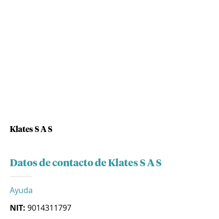
Klates S A S
Datos de contacto de Klates S A S
Ayuda
NIT:
9014311797