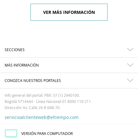
VER MÁS INFORMACIÓN
SECCIONES
MÁS INFORMACIÓN
CONOZCA NUESTROS PORTALES
Info general del portal: PBX: 57 (1) 2940100.
Bogotá 5714444 - Línea Nacional 01 8000 110 211.
Dirección: Av. Calle 26 # 68B-70.
servicioalclienteweb@eltiempo.com
VERSIÓN PARA COMPUTADOR