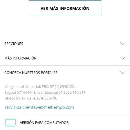
VER MÁS INFORMACIÓN
SECCIONES
MÁS INFORMACIÓN
CONOZCA NUESTROS PORTALES
Info general del portal: PBX: 57 (1) 2940100.
Bogotá 5714444 - Línea Nacional 01 8000 110 211.
Dirección: Av. Calle 26 # 68B-70.
servicioalclienteweb@eltiempo.com
VERSIÓN PARA COMPUTADOR