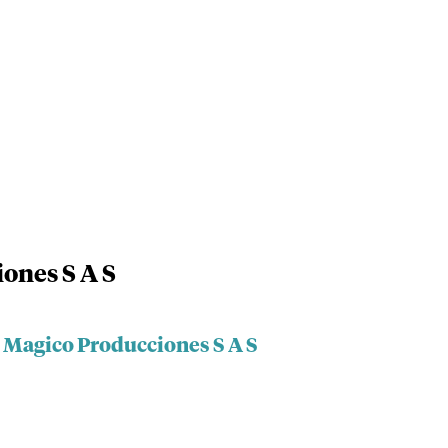
ones S A S
z Magico Producciones S A S