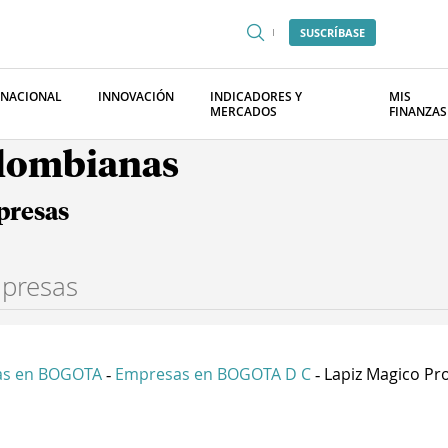
SUSCRÍBASE
RNACIONAL
INNOVACIÓN
INDICADORES Y
MIS
MERCADOS
FINANZAS
olombianas
presas
as en BOGOTA
Empresas en BOGOTA D C
Lapiz Magico Pro
-
-