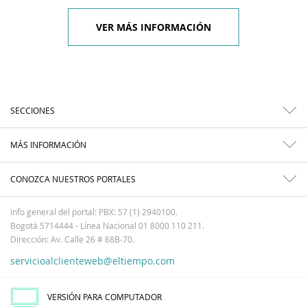
VER MÁS INFORMACIÓN
SECCIONES
MÁS INFORMACIÓN
CONOZCA NUESTROS PORTALES
Info general del portal: PBX: 57 (1) 2940100.
Bogotá 5714444 - Línea Nacional 01 8000 110 211.
Dirección: Av. Calle 26 # 68B-70.
servicioalclienteweb@eltiempo.com
VERSIÓN PARA COMPUTADOR