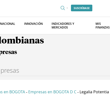
SUSCRÍBASE
RNACIONAL
INNOVACIÓN
INDICADORES Y
MIS
MERCADOS
FINANZAS
olombianas
presas
as en BOGOTA
Empresas en BOGOTA D C
Legalia Potentia 
-
-