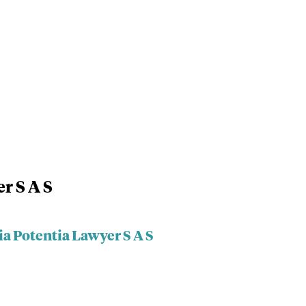
r S A S
ia Potentia Lawyer S A S