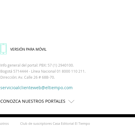
VERSIÓN PARA MÓVIL
Info general del portal: PBX: 57 (1) 2940100.
Bogotá 5714444 - Línea Nacional 01 8000 110 211.
Dirección: Av. Calle 26 # 68B-70.
servicioalclienteweb@eltiempo.com
CONOZCA NUESTROS PORTALES
sotros
Club de suscriptores Casa Editorial El Tiempo