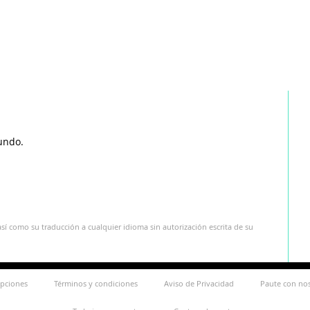
undo.
sí como su traducción a cualquier idioma sin autorización escrita de su
ipciones
Términos y condiciones
Aviso de Privacidad
Paute con no