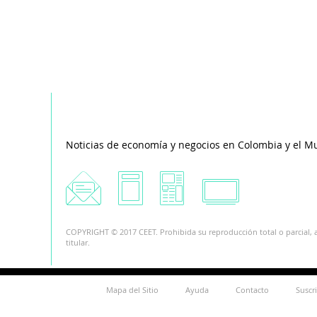
Noticias de economía y negocios en Colombia y el M
COPYRIGHT © 2017 CEET. Prohibida su reproducción total o parcial, a
titular.
Mapa del Sitio
Ayuda
Contacto
Suscr