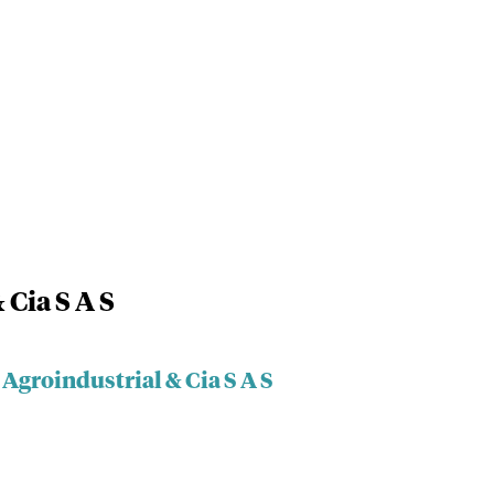
 Cia S A S
 Agroindustrial & Cia S A S