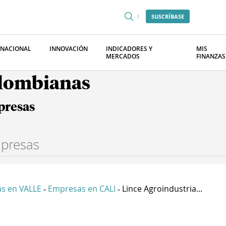
SUSCRÍBASE
RNACIONAL
INNOVACIÓN
INDICADORES Y
MIS
MERCADOS
FINANZAS
olombianas
presas
s en VALLE
Empresas en CALI
Lince Agroindustria...
-
-