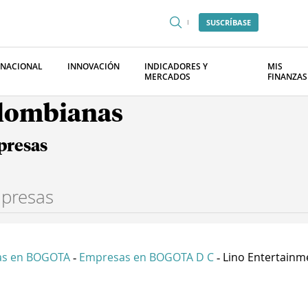
SUSCRÍBASE
RNACIONAL
INNOVACIÓN
INDICADORES Y
MIS
MERCADOS
FINANZAS
olombianas
presas
as en BOGOTA
Empresas en BOGOTA D C
Lino Entertainme
-
-