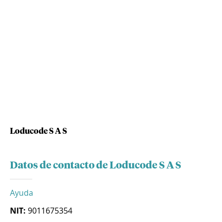
Loducode S A S
Datos de contacto de Loducode S A S
Ayuda
NIT:
9011675354