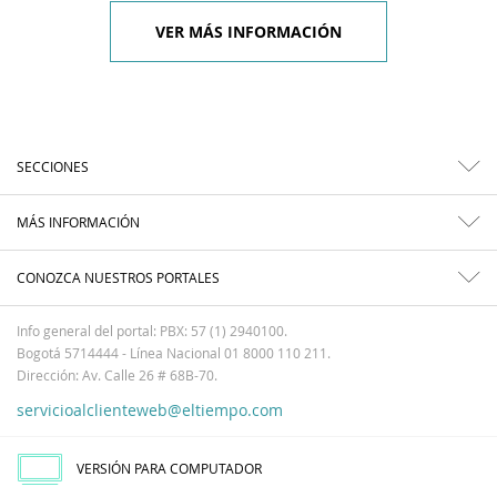
VER MÁS INFORMACIÓN
SECCIONES
MÁS INFORMACIÓN
CONOZCA NUESTROS PORTALES
Info general del portal: PBX: 57 (1) 2940100.
Bogotá 5714444 - Línea Nacional 01 8000 110 211.
Dirección: Av. Calle 26 # 68B-70.
servicioalclienteweb@eltiempo.com
VERSIÓN PARA COMPUTADOR