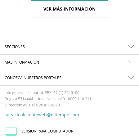
VER MÁS INFORMACIÓN
SECCIONES
MÁS INFORMACIÓN
CONOZCA NUESTROS PORTALES
Info general del portal: PBX: 57 (1) 2940100.
Bogotá 5714444 - Línea Nacional 01 8000 110 211.
Dirección: Av. Calle 26 # 68B-70.
servicioalclienteweb@eltiempo.com
VERSIÓN PARA COMPUTADOR