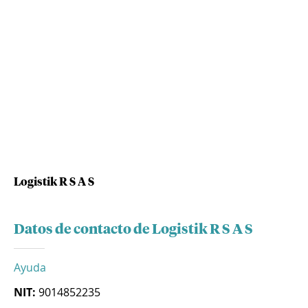
Logistik R S A S
Datos de contacto de Logistik R S A S
Ayuda
NIT:
9014852235