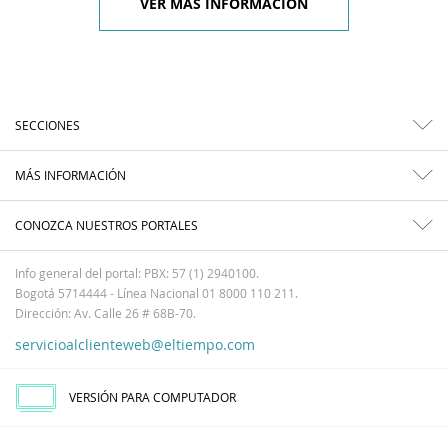
VER MÁS INFORMACIÓN
SECCIONES
MÁS INFORMACIÓN
CONOZCA NUESTROS PORTALES
Info general del portal: PBX: 57 (1) 2940100.
Bogotá 5714444 - Línea Nacional 01 8000 110 211.
Dirección: Av. Calle 26 # 68B-70.
servicioalclienteweb@eltiempo.com
VERSIÓN PARA COMPUTADOR